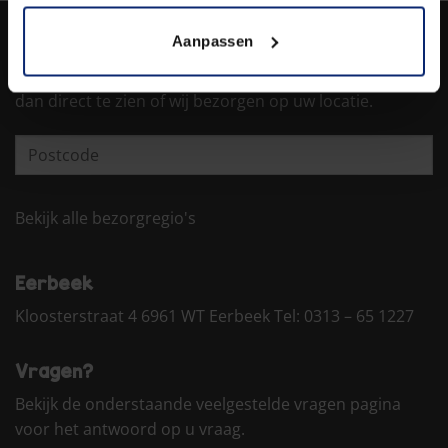
Aanpassen
Bezorgen
Vul hieronder de 4 cijfers van uw postcode in, u krijgt
dan direct te zien of wij bezorgen op uw locatie.
Bekijk alle bezorgregio's
Eerbeek
Kloosterstraat 4 6961 WT Eerbeek Tel:
0313 – 65 1227
Vragen?
Bekijk de onderstaande veelgestelde vragen pagina
voor het antwoord op u vraag.