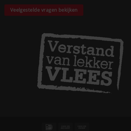
Veelgestelde vragen bekijken
IDeal
Cash
Cash