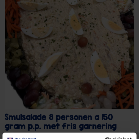
Smulsalade 8 personen a 150
gram p.p. met fris garnering
42,90
per stuk
€