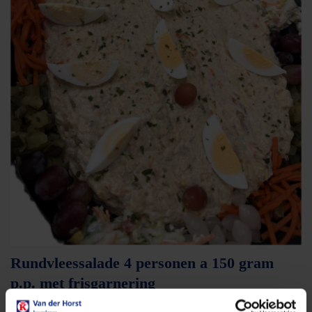
Rundvleessalade 4 personen a 150 gram
p.p. met frisgarnering
21,90
per stuk
€