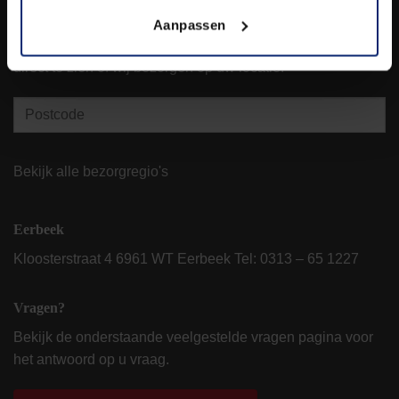
Bezorgen
Aanpassen
Vul hieronder de 4 cijfers van uw postcode in, u krijgt dan
direct te zien of wij bezorgen op uw locatie.
Bekijk alle bezorgregio's
Eerbeek
Kloosterstraat 4 6961 WT Eerbeek Tel:
0313 – 65 1227
Vragen?
Bekijk de onderstaande veelgestelde vragen pagina voor
het antwoord op u vraag.