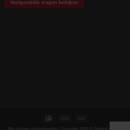
Veelgestelde vragen bekijken
IDeal
Cash
Cash
On
on
Alle rechten voorbehouden | Copyright 2026 © Slagerij van der