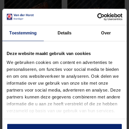
Toestemming
Details
Over
Pepersteak
Runderhamburger
Deze website maakt gebruik van cookies
barbecue
vers barbecue
We gebruiken cookies om content en advertenties te
€
3,35
€
1,80
personaliseren, om functies voor social media te bieden
In winkelwagen
In winkelwagen
en om ons websiteverkeer te analyseren. Ook delen we
informatie over uw gebruik van onze site met onze
partners voor social media, adverteren en analyse. Deze
partners kunnen deze gegevens combineren met andere
informatie die u aan ze heeft verstrekt of die ze hebben
verzameld op basis van uw gebruik van hun services.