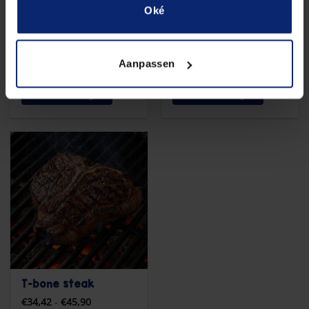
Oké
Runderschnitzel BBQ
Runderspies
Aanpassen
€
3,35
€
2,98
In winkelwagen
In winkelwagen
T-bone steak
Prijsklasse:
€
34,42
-
€
45,90