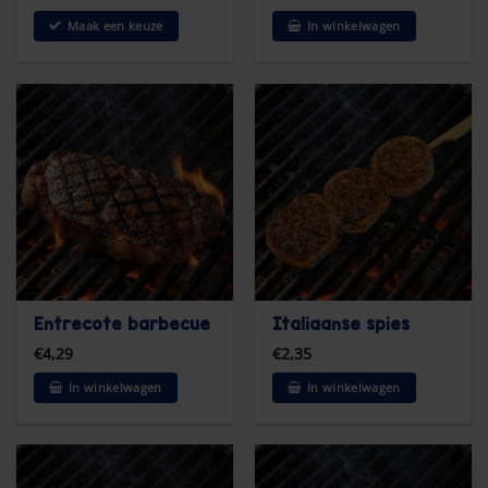
Maak een keuze
In winkelwagen
Entrecote barbecue
Italiaanse spies
€
4,29
€
2,35
In winkelwagen
In winkelwagen