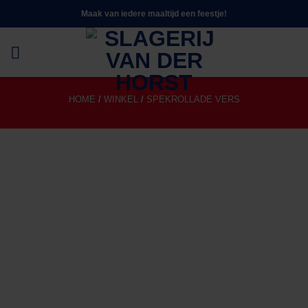
Ga
Maak van iedere maaltijd een feestje!
naar
inhoud
HOME
/
WINKEL
/
SPEKROLLADE VERS