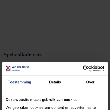
Spekrollade vers
Prijsklasse:
8,45
-
25,35
€
€
€8,45
WISSEN
tot
Gewicht
€25,35
Toestemming
Details
Over
Deze website maakt gebruik van cookies
In winkelwagen
We gebruiken cookies om content en advertenties te