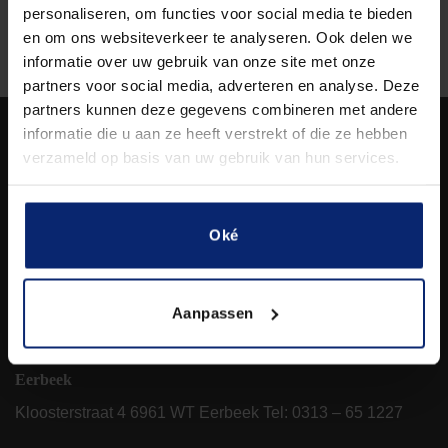
personaliseren, om functies voor social media te bieden
en om ons websiteverkeer te analyseren. Ook delen we
informatie over uw gebruik van onze site met onze
partners voor social media, adverteren en analyse. Deze
partners kunnen deze gegevens combineren met andere
informatie die u aan ze heeft verstrekt of die ze hebben
Bezorgen
verzameld op basis van uw gebruik van hun services.
Vul hieronder de 4 cijfers van uw postcode in, u krijgt dan
direct te zien of wij bezorgen op uw locatie.
Oké
Aanpassen
Bekijk alle bezorgregio's
Eerbeek
Kloosterstraat 4 6961 WT Eerbeek Tel:
0313 – 65 1227